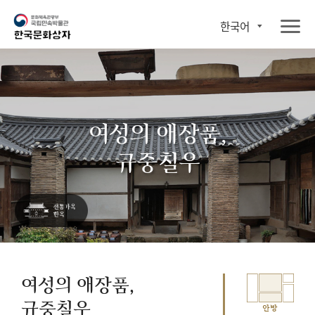
한국어
여성의 애장품,
규중칠우
여성의 애장품,
규중칠우
안방