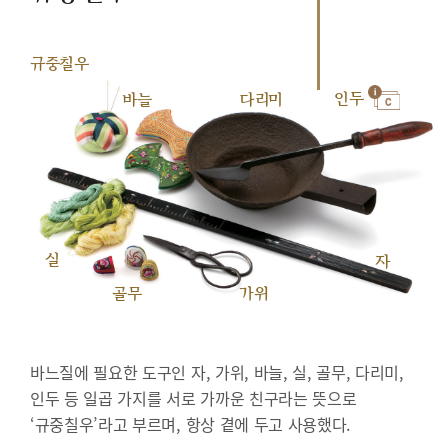
규중칠우
인두
바늘
다리미
실
자
골무
가위
바느질에 필요한 도구인 자, 가위, 바늘, 실, 골무, 다리미,
인두 등 일곱 가지를 서로 가까운 친구라는 뜻으로
‘규중칠우’라고 부르며, 항상 곁에 두고 사용했다.