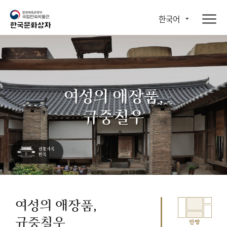
한국어
여성의 애장품,
규중칠우
여성의 애장품,
규중칠우
안방