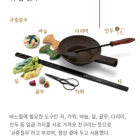
규중칠우
인두
바늘
다리미
실
자
골무
가위
바느질에 필요한 도구인 자, 가위, 바늘, 실, 골무, 다리미,
인두 등 일곱 가지를 서로 가까운 친구라는 뜻으로
‘규중칠우’라고 부르며, 항상 곁에 두고 사용했다.