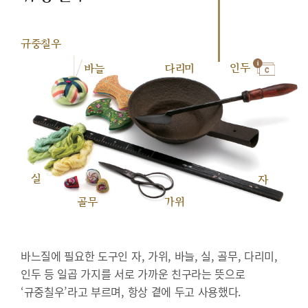
규중칠우
인두
바늘
다리미
실
자
골무
가위
바느질에 필요한 도구인 자, 가위, 바늘, 실, 골무, 다리미,
인두 등 일곱 가지를 서로 가까운 친구라는 뜻으로
‘규중칠우’라고 부르며, 항상 곁에 두고 사용했다.