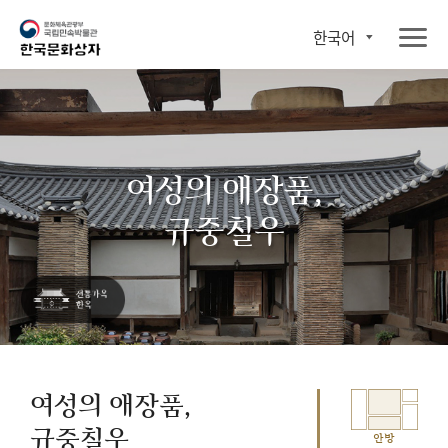
한국어
여성의 애장품,
규중칠우
여성의 애장품,
규중칠우
안방