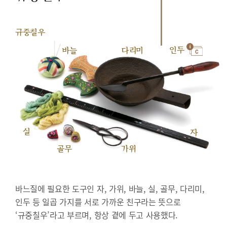
규중칠우
인두
바늘
다리미
실
자
골무
가위
바느질에 필요한 도구인 자, 가위, 바늘, 실, 골무, 다리미,
인두 등 일곱 가지를 서로 가까운 친구라는 뜻으로
‘규중칠우’라고 부르며, 항상 곁에 두고 사용했다.