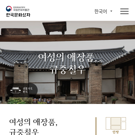
한국어
여성의 애장품,
규중칠우
여성의 애장품,
규중칠우
안방