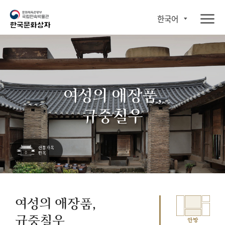
한국어
여성의 애장품,
규중칠우
여성의 애장품,
규중칠우
안방