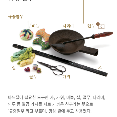
규중칠우
인두
바늘
다리미
실
자
골무
가위
바느질에 필요한 도구인 자, 가위, 바늘, 실, 골무, 다리미,
인두 등 일곱 가지를 서로 가까운 친구라는 뜻으로
‘규중칠우’라고 부르며, 항상 곁에 두고 사용했다.