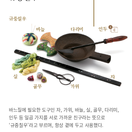
규중칠우
인두
바늘
다리미
실
자
골무
가위
바느질에 필요한 도구인 자, 가위, 바늘, 실, 골무, 다리미,
인두 등 일곱 가지를 서로 가까운 친구라는 뜻으로
‘규중칠우’라고 부르며, 항상 곁에 두고 사용했다.