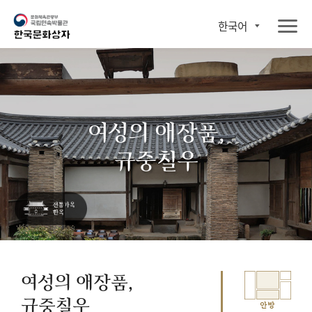
한국어
여성의 애장품,
규중칠우
여성의 애장품,
규중칠우
안방