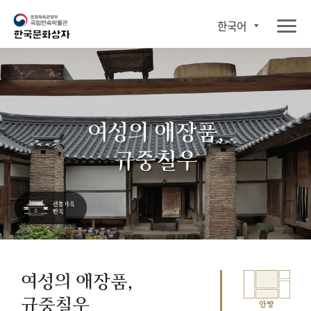
한국어
여성의 애장품,
규중칠우
여성의 애장품,
규중칠우
안방