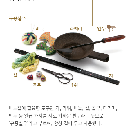
규중칠우
인두
바늘
다리미
실
자
골무
가위
바느질에 필요한 도구인 자, 가위, 바늘, 실, 골무, 다리미,
인두 등 일곱 가지를 서로 가까운 친구라는 뜻으로
‘규중칠우’라고 부르며, 항상 곁에 두고 사용했다.