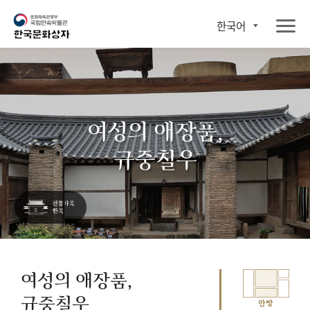
한국어
여성의 애장품,
규중칠우
여성의 애장품,
규중칠우
안방