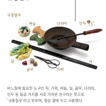
규중칠우
인두
바늘
다리미
실
자
골무
가위
바느질에 필요한 도구인 자, 가위, 바늘, 실, 골무, 다리미,
인두 등 일곱 가지를 서로 가까운 친구라는 뜻으로
‘규중칠우’라고 부르며, 항상 곁에 두고 사용했다.