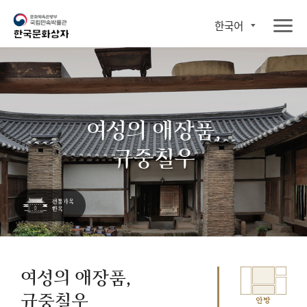
한국어
여성의 애장품,
규중칠우
여성의 애장품,
규중칠우
안방