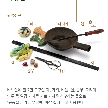
규중칠우
인두
바늘
다리미
실
자
골무
가위
바느질에 필요한 도구인 자, 가위, 바늘, 실, 골무, 다리미,
인두 등 일곱 가지를 서로 가까운 친구라는 뜻으로
‘규중칠우’라고 부르며, 항상 곁에 두고 사용했다.