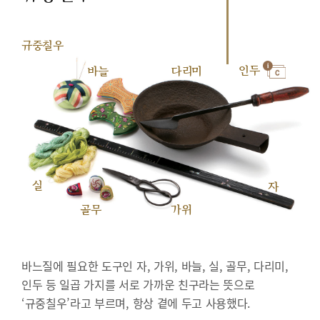
규중칠우
인두
바늘
다리미
실
자
골무
가위
바느질에 필요한 도구인 자, 가위, 바늘, 실, 골무, 다리미,
인두 등 일곱 가지를 서로 가까운 친구라는 뜻으로
‘규중칠우’라고 부르며, 항상 곁에 두고 사용했다.