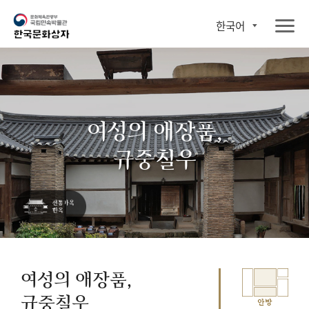
한국어
여성의 애장품,
규중칠우
여성의 애장품,
규중칠우
안방