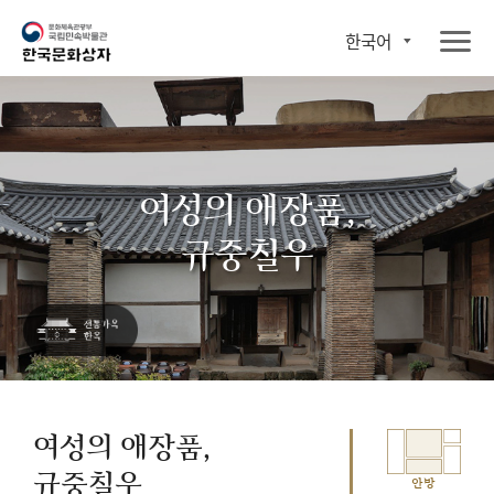
한국어
여성의 애장품,
규중칠우
여성의 애장품,
규중칠우
안방