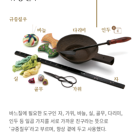
규중칠우
인두
바늘
다리미
실
자
골무
가위
바느질에 필요한 도구인 자, 가위, 바늘, 실, 골무, 다리미,
인두 등 일곱 가지를 서로 가까운 친구라는 뜻으로
‘규중칠우’라고 부르며, 항상 곁에 두고 사용했다.