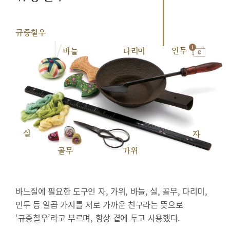
규중칠우
인두
바늘
다리미
실
자
골무
가위
바느질에 필요한 도구인 자, 가위, 바늘, 실, 골무, 다리미,
인두 등 일곱 가지를 서로 가까운 친구라는 뜻으로
‘규중칠우’라고 부르며, 항상 곁에 두고 사용했다.