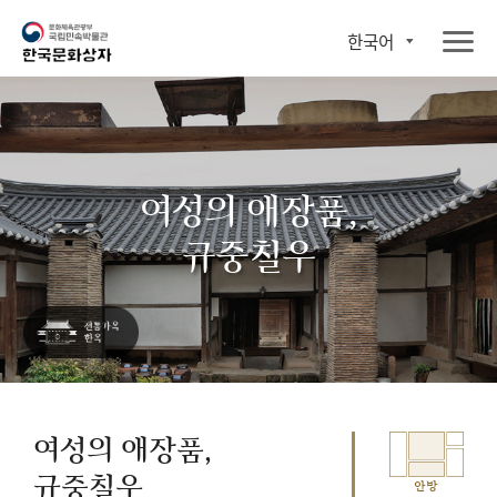
한국어
여성의 애장품,
규중칠우
여성의 애장품,
규중칠우
안방