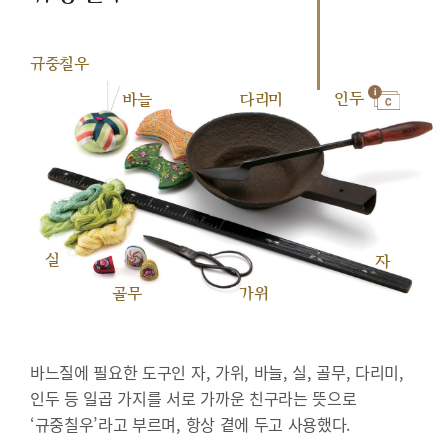
규중칠우
인두
바늘
다리미
실
자
골무
가위
바느질에 필요한 도구인 자, 가위, 바늘, 실, 골무, 다리미,
인두 등 일곱 가지를 서로 가까운 친구라는 뜻으로
‘규중칠우’라고 부르며, 항상 곁에 두고 사용했다.