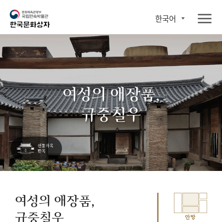
한국어
여성의 애장품,
규중칠우
여성의 애장품,
규중칠우
안방