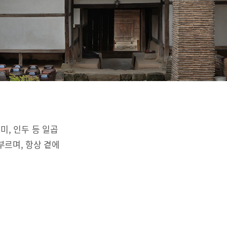
리미, 인두 등 일곱
부르며, 항상 곁에