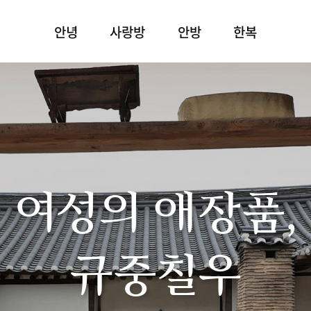
안녕
사랑방
안방
한복
여성의 애장품,
규중칠우