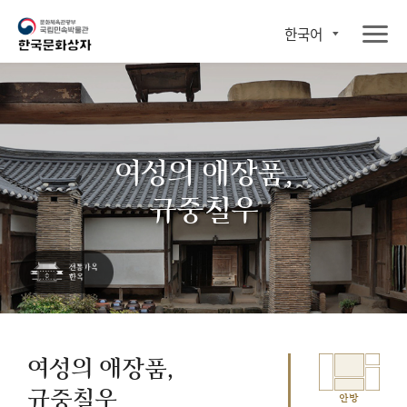
한국어
여성의 애장품,
규중칠우
여성의 애장품,
규중칠우
안방