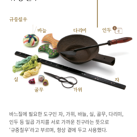
규중칠우
인두
바늘
다리미
실
자
골무
가위
바느질에 필요한 도구인 자, 가위, 바늘, 실, 골무, 다리미,
인두 등 일곱 가지를 서로 가까운 친구라는 뜻으로
‘규중칠우’라고 부르며, 항상 곁에 두고 사용했다.