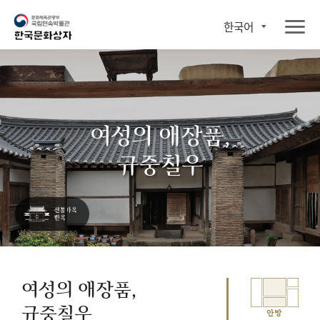
한국어
여성의 애장품,
규중칠우
여성의 애장품,
규중칠우
안방