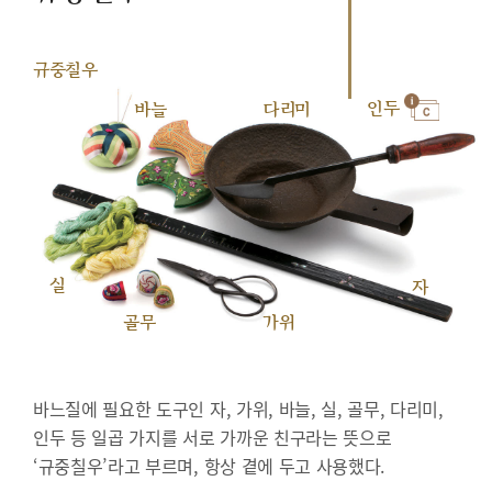
규중칠우
인두
바늘
다리미
실
자
골무
가위
바느질에 필요한 도구인 자, 가위, 바늘, 실, 골무, 다리미,
인두 등 일곱 가지를 서로 가까운 친구라는 뜻으로
‘규중칠우’라고 부르며, 항상 곁에 두고 사용했다.