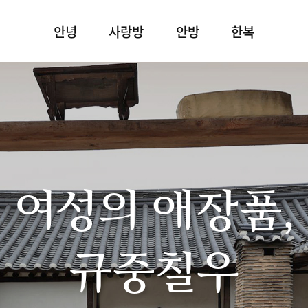
안녕
사랑방
안방
한복
여성의 애장품,
규중칠우