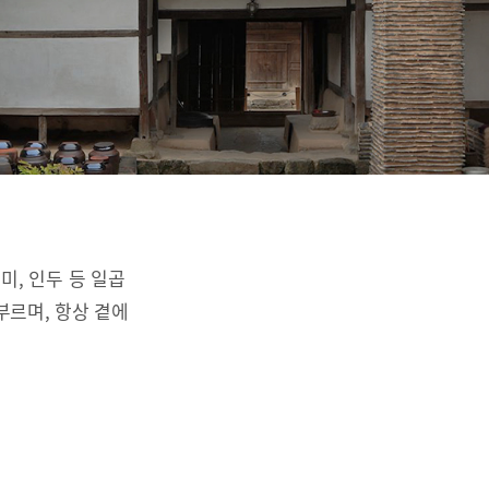
리미, 인두 등 일곱
부르며, 항상 곁에