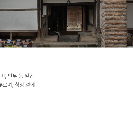
리미, 인두 등 일곱
부르며, 항상 곁에