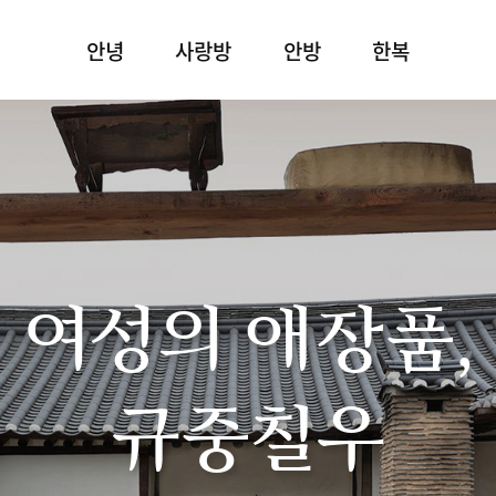
안녕
사랑방
안방
한복
여성의 애장품,
규중칠우