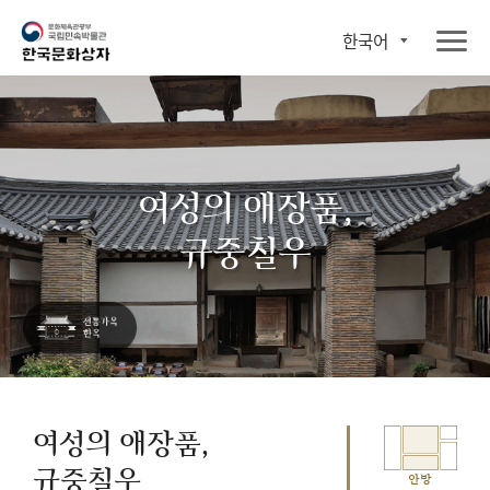
한국어
여성의 애장품,
규중칠우
여성의 애장품,
규중칠우
안방