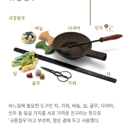
규중칠우
인두
바늘
다리미
실
자
골무
가위
바느질에 필요한 도구인 자, 가위, 바늘, 실, 골무, 다리미,
인두 등 일곱 가지를 서로 가까운 친구라는 뜻으로
‘규중칠우’라고 부르며, 항상 곁에 두고 사용했다.