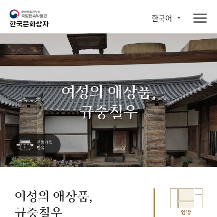
한국어
여성의 애장품,
규중칠우
여성의 애장품,
규중칠우
안방