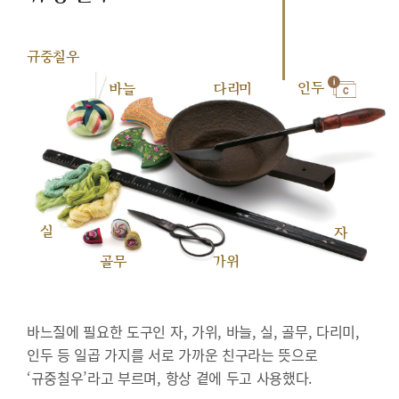
규중칠우
인두
바늘
다리미
실
자
골무
가위
바느질에 필요한 도구인 자, 가위, 바늘, 실, 골무, 다리미,
인두 등 일곱 가지를 서로 가까운 친구라는 뜻으로
‘규중칠우’라고 부르며, 항상 곁에 두고 사용했다.