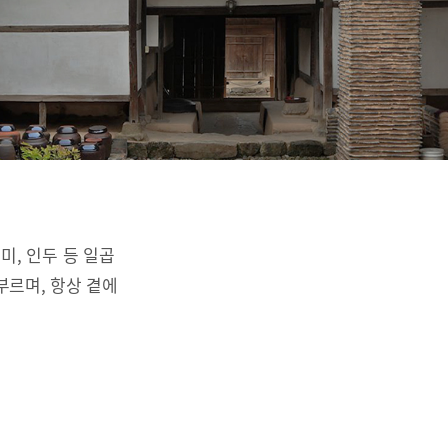
리미, 인두 등 일곱
부르며, 항상 곁에