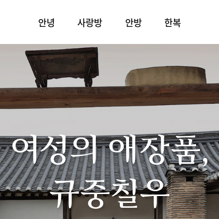
안녕
사랑방
안방
한복
여성의 애장품,
규중칠우