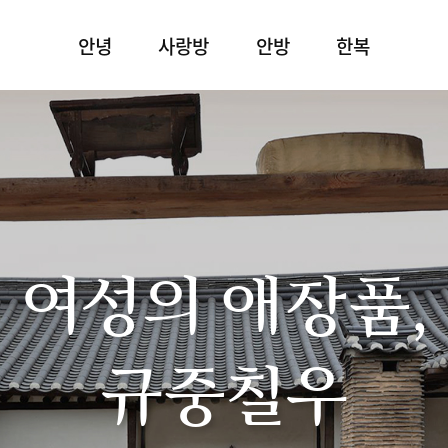
안녕
사랑방
안방
한복
여성의 애장품,
규중칠우