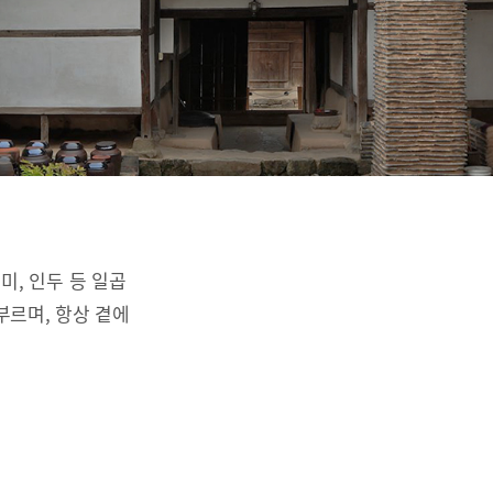
리미, 인두 등 일곱
부르며, 항상 곁에