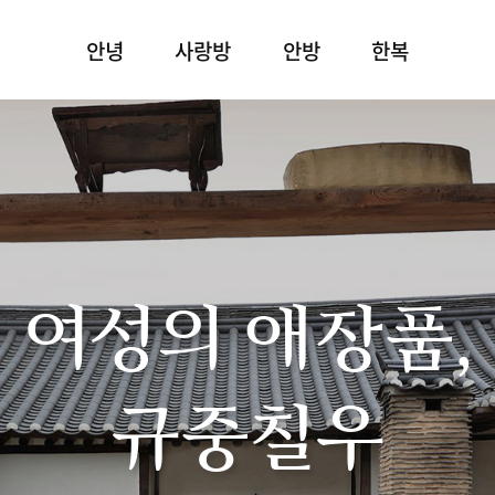
안녕
사랑방
안방
한복
여성의 애장품,
규중칠우