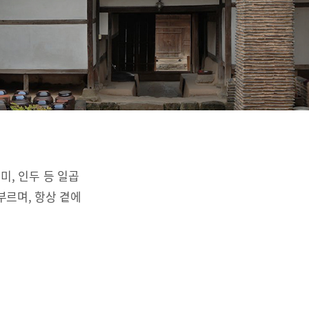
리미, 인두 등 일곱
부르며, 항상 곁에