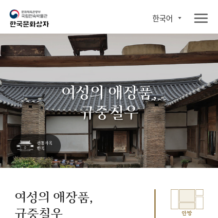
한국어
여성의 애장품,
규중칠우
여성의 애장품,
규중칠우
안방