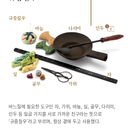
규중칠우
인두
바늘
다리미
실
자
골무
가위
바느질에 필요한 도구인 자, 가위, 바늘, 실, 골무, 다리미,
인두 등 일곱 가지를 서로 가까운 친구라는 뜻으로
‘규중칠우’라고 부르며, 항상 곁에 두고 사용했다.