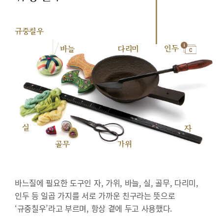
규중칠우
인두
바늘
다리미
실
자
골무
가위
바느질에 필요한 도구인 자, 가위, 바늘, 실, 골무, 다리미,
인두 등 일곱 가지를 서로 가까운 친구라는 뜻으로
‘규중칠우’라고 부르며, 항상 곁에 두고 사용했다.