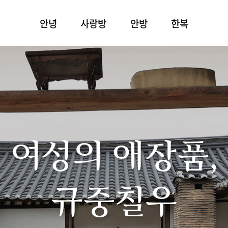
안녕
사랑방
안방
한복
여성의 애장품,
규중칠우