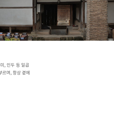
리미, 인두 등 일곱
부르며, 항상 곁에