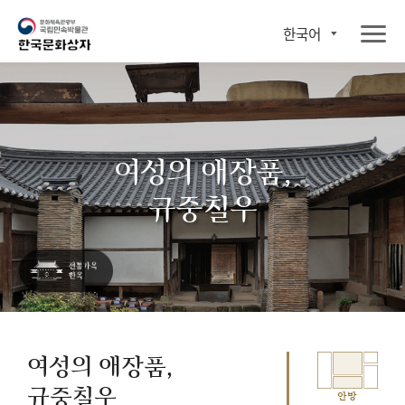
한국어
여성의 애장품,
규중칠우
여성의 애장품,
규중칠우
안방