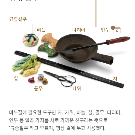
규중칠우
인두
바늘
다리미
실
자
골무
가위
바느질에 필요한 도구인 자, 가위, 바늘, 실, 골무, 다리미,
인두 등 일곱 가지를 서로 가까운 친구라는 뜻으로
‘규중칠우’라고 부르며, 항상 곁에 두고 사용했다.