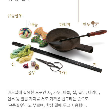
규중칠우
인두
바늘
다리미
실
자
골무
가위
바느질에 필요한 도구인 자, 가위, 바늘, 실, 골무, 다리미,
인두 등 일곱 가지를 서로 가까운 친구라는 뜻으로
‘규중칠우’라고 부르며, 항상 곁에 두고 사용했다.