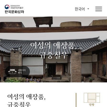
한국어
여성의 애장품,
규중칠우
여성의 애장품,
규중칠우
안방