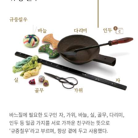
규중칠우
인두
바늘
다리미
실
자
골무
가위
바느질에 필요한 도구인 자, 가위, 바늘, 실, 골무, 다리미,
인두 등 일곱 가지를 서로 가까운 친구라는 뜻으로
‘규중칠우’라고 부르며, 항상 곁에 두고 사용했다.