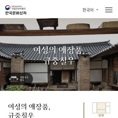
한국어
여성의 애장품,
규중칠우
여성의 애장품,
규중칠우
안방