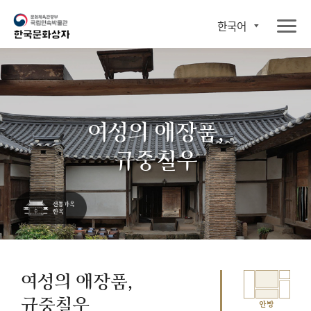
한국어
여성의 애장품,
규중칠우
여성의 애장품,
규중칠우
안방