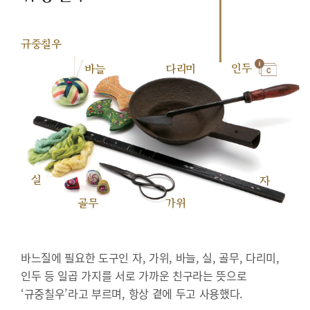
규중칠우
인두
바늘
다리미
실
자
골무
가위
바느질에 필요한 도구인 자, 가위, 바늘, 실, 골무, 다리미,
인두 등 일곱 가지를 서로 가까운 친구라는 뜻으로
‘규중칠우’라고 부르며, 항상 곁에 두고 사용했다.