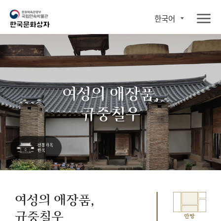
한국어
여성의 애장품,
규중칠우
여성의 애장품,
규중칠우
안방