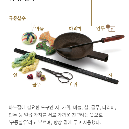
규중칠우
인두
바늘
다리미
실
자
골무
가위
바느질에 필요한 도구인 자, 가위, 바늘, 실, 골무, 다리미,
인두 등 일곱 가지를 서로 가까운 친구라는 뜻으로
‘규중칠우’라고 부르며, 항상 곁에 두고 사용했다.