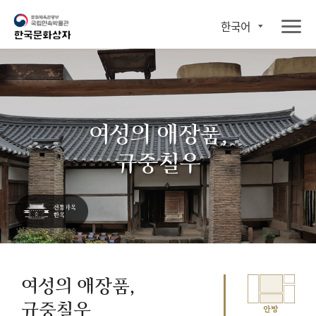
한국어
여성의 애장품,
규중칠우
여성의 애장품,
규중칠우
안방