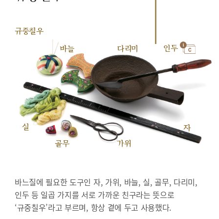
규중칠우
인두
바늘
다리미
실
자
골무
가위
바느질에 필요한 도구인 자, 가위, 바늘, 실, 골무, 다리미,
인두 등 일곱 가지를 서로 가까운 친구라는 뜻으로
‘규중칠우’라고 부르며, 항상 곁에 두고 사용했다.