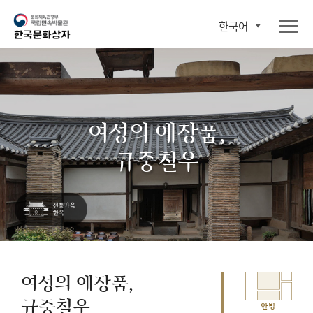
한국어
여성의 애장품,
규중칠우
여성의 애장품,
규중칠우
안방