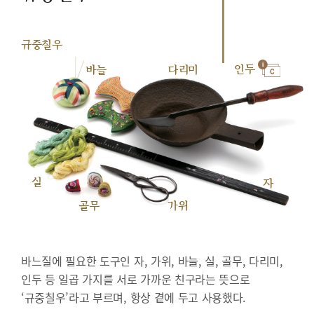
규중칠우
인두
바늘
다리미
실
자
골무
가위
바느질에 필요한 도구인 자, 가위, 바늘, 실, 골무, 다리미,
인두 등 일곱 가지를 서로 가까운 친구라는 뜻으로
‘규중칠우’라고 부르며, 항상 곁에 두고 사용했다.