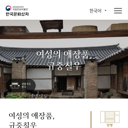
한국어
여성의 애장품,
규중칠우
여성의 애장품,
규중칠우
안방