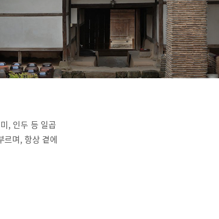
리미, 인두 등 일곱
부르며, 항상 곁에