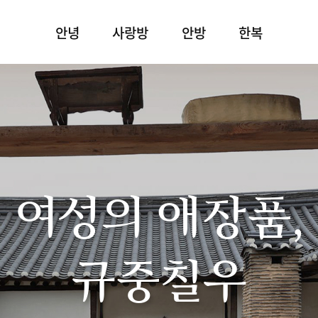
안녕
사랑방
안방
한복
여성의 애장품,
규중칠우