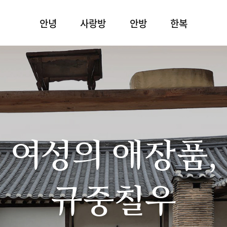
안녕
사랑방
안방
한복
여성의 애장품,
규중칠우