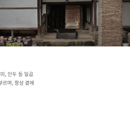
리미, 인두 등 일곱
부르며, 항상 곁에