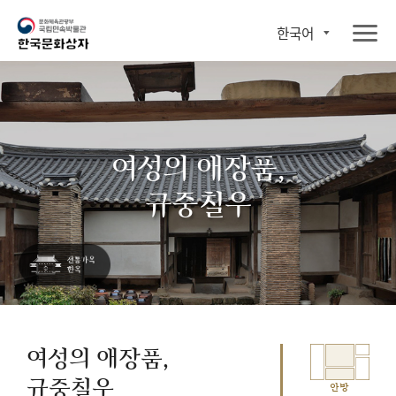
한국어
여성의 애장품,
규중칠우
여성의 애장품,
규중칠우
안방