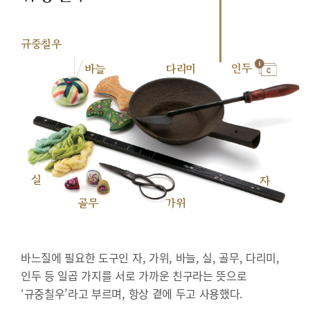
규중칠우
인두
바늘
다리미
실
자
골무
가위
바느질에 필요한 도구인 자, 가위, 바늘, 실, 골무, 다리미,
인두 등 일곱 가지를 서로 가까운 친구라는 뜻으로
‘규중칠우’라고 부르며, 항상 곁에 두고 사용했다.