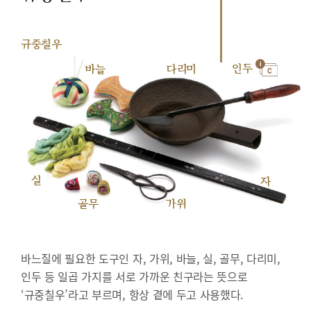
규중칠우
인두
바늘
다리미
실
자
골무
가위
바느질에 필요한 도구인 자, 가위, 바늘, 실, 골무, 다리미,
인두 등 일곱 가지를 서로 가까운 친구라는 뜻으로
‘규중칠우’라고 부르며, 항상 곁에 두고 사용했다.