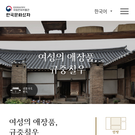
한국어
여성의 애장품,
규중칠우
여성의 애장품,
규중칠우
안방