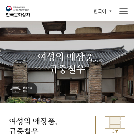
한국어
여성의 애장품,
규중칠우
여성의 애장품,
규중칠우
안방