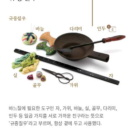
규중칠우
인두
바늘
다리미
실
자
골무
가위
바느질에 필요한 도구인 자, 가위, 바늘, 실, 골무, 다리미,
인두 등 일곱 가지를 서로 가까운 친구라는 뜻으로
‘규중칠우’라고 부르며, 항상 곁에 두고 사용했다.