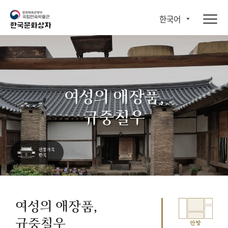
한국어
여성의 애장품,
규중칠우
여성의 애장품,
규중칠우
안방