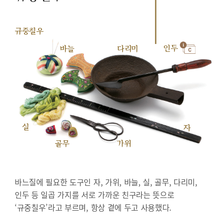
규중칠우
인두
바늘
다리미
실
자
골무
가위
바느질에 필요한 도구인 자, 가위, 바늘, 실, 골무, 다리미,
인두 등 일곱 가지를 서로 가까운 친구라는 뜻으로
‘규중칠우’라고 부르며, 항상 곁에 두고 사용했다.