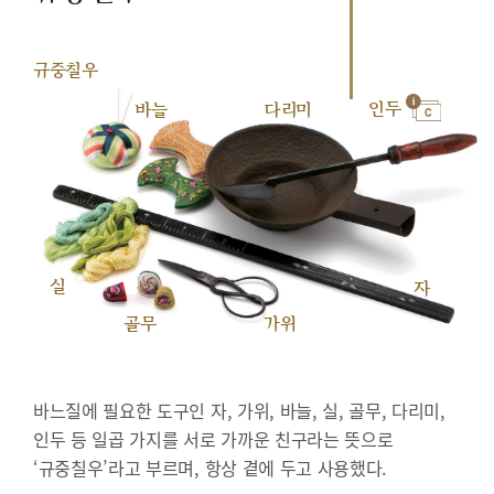
규중칠우
인두
바늘
다리미
실
자
골무
가위
바느질에 필요한 도구인 자, 가위, 바늘, 실, 골무, 다리미,
인두 등 일곱 가지를 서로 가까운 친구라는 뜻으로
‘규중칠우’라고 부르며, 항상 곁에 두고 사용했다.