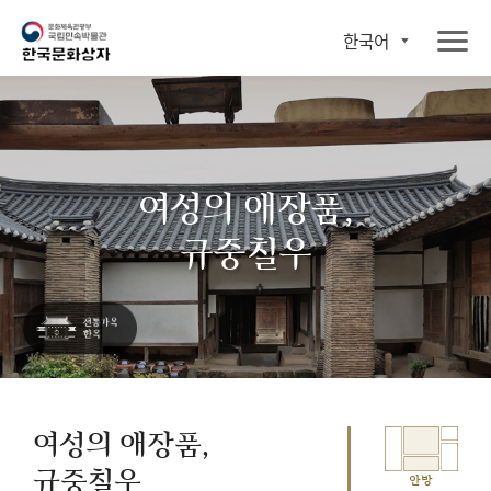
한국어
여성의 애장품,
규중칠우
여성의 애장품,
규중칠우
안방