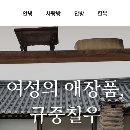
안녕
사랑방
안방
한복
여성의 애장품,
규중칠우