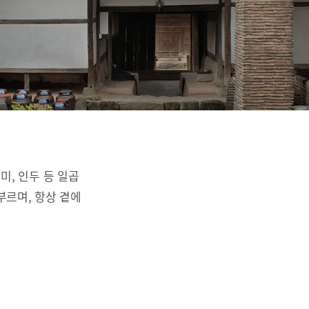
리미, 인두 등 일곱
부르며, 항상 곁에