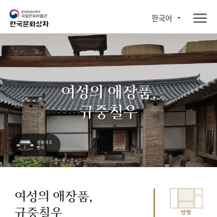
한국어
여성의 애장품,
규중칠우
여성의 애장품,
규중칠우
안방