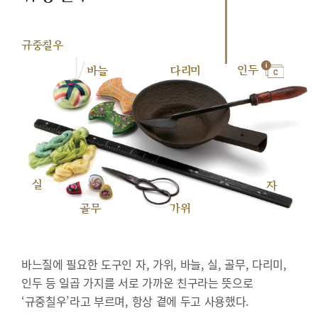
규중칠우
인두
바늘
다리미
실
자
골무
가위
바느질에 필요한 도구인 자, 가위, 바늘, 실, 골무, 다리미,
인두 등 일곱 가지를 서로 가까운 친구라는 뜻으로
‘규중칠우’라고 부르며, 항상 곁에 두고 사용했다.