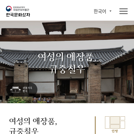
한국어
여성의 애장품,
규중칠우
여성의 애장품,
규중칠우
안방