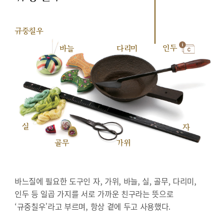
규중칠우
인두
바늘
다리미
실
자
골무
가위
바느질에 필요한 도구인 자, 가위, 바늘, 실, 골무, 다리미,
인두 등 일곱 가지를 서로 가까운 친구라는 뜻으로
‘규중칠우’라고 부르며, 항상 곁에 두고 사용했다.