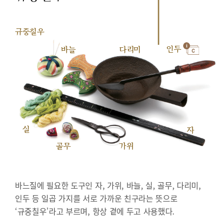
규중칠우
인두
바늘
다리미
실
자
골무
가위
바느질에 필요한 도구인 자, 가위, 바늘, 실, 골무, 다리미,
인두 등 일곱 가지를 서로 가까운 친구라는 뜻으로
‘규중칠우’라고 부르며, 항상 곁에 두고 사용했다.