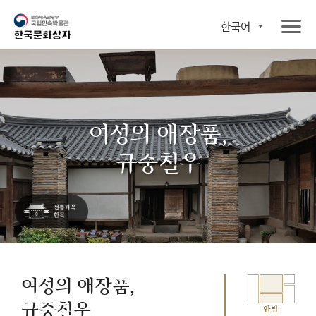
한국어
여성의 애장품,
규중칠우
여성의 애장품,
규중칠우
안방