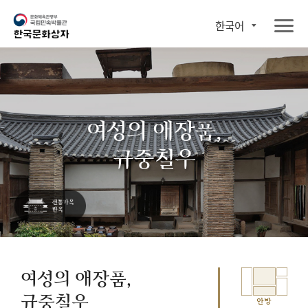
한국어
여성의 애장품,
규중칠우
여성의 애장품,
규중칠우
안방