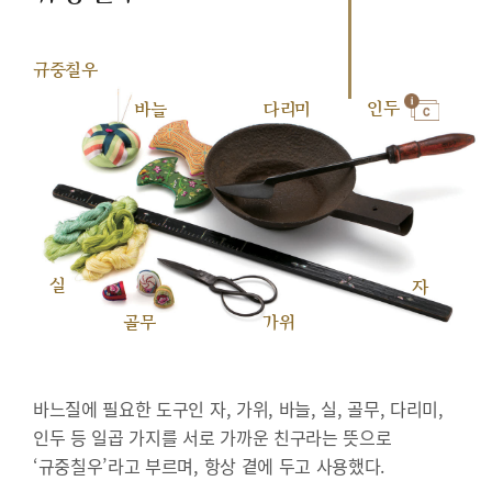
규중칠우
인두
바늘
다리미
실
자
골무
가위
바느질에 필요한 도구인 자, 가위, 바늘, 실, 골무, 다리미,
인두 등 일곱 가지를 서로 가까운 친구라는 뜻으로
‘규중칠우’라고 부르며, 항상 곁에 두고 사용했다.