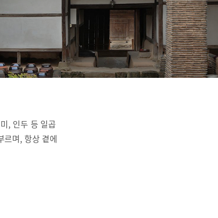
리미, 인두 등 일곱
부르며, 항상 곁에