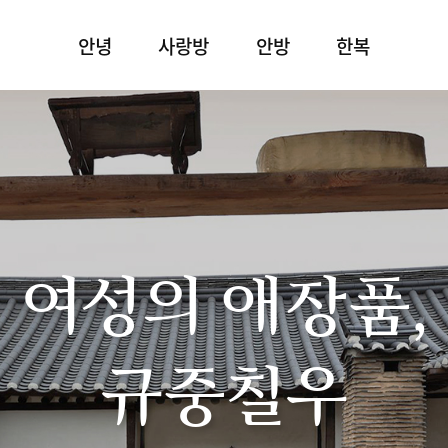
안녕
사랑방
안방
한복
여성의 애장품,
규중칠우