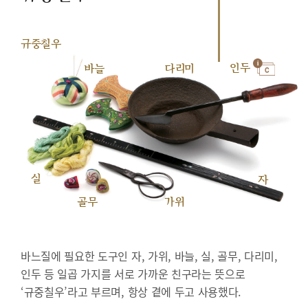
규중칠우
인두
바늘
다리미
실
자
골무
가위
바느질에 필요한 도구인 자, 가위, 바늘, 실, 골무, 다리미,
인두 등 일곱 가지를 서로 가까운 친구라는 뜻으로
‘규중칠우’라고 부르며, 항상 곁에 두고 사용했다.