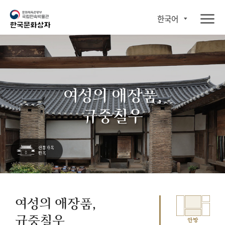
한국어
여성의 애장품,
규중칠우
여성의 애장품,
규중칠우
안방