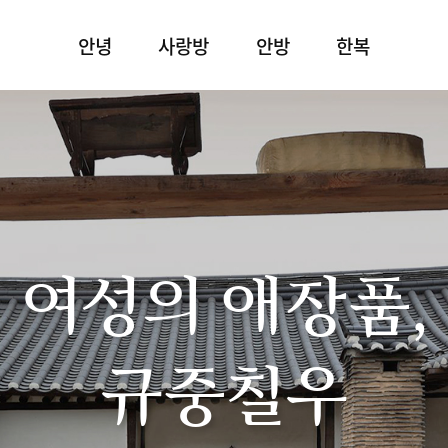
안녕
사랑방
안방
한복
여성의 애장품,
규중칠우