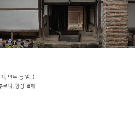
리미, 인두 등 일곱
부르며, 항상 곁에