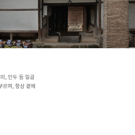
리미, 인두 등 일곱
부르며, 항상 곁에