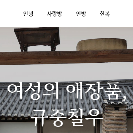
안녕
사랑방
안방
한복
여성의 애장품,
규중칠우